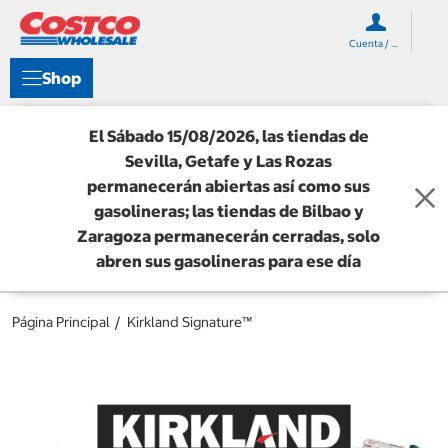
O
O
m
m
Cuenta / Registro
i
i
t
t
Shop
i
i
r
r
a
a
El Sábado 15/08/2026, las tiendas de
l
l
Sevilla, Getafe y Las Rozas
c
m
o
e
permanecerán abiertas así como sus
n
n
gasolineras; las tiendas de Bilbao y
t
ú
Zaragoza permanecerán cerradas, solo
e
d
n
e
abren sus gasolineras para ese día
i
n
d
a
o
v
Página Principal
Kirkland Signature™
e
g
a
c
i
ó
n